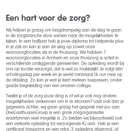
Een hart voor de zorg?
Wij helpen je graag om laagdrempelig aan de slag te gaan
in de zorgbranche door samen naar de mogelijkheden te
kijken. In een halfjaar heb jij jouw diploma tot Helpende plus
in je zak en kan je aan de slag op zowel onze
woonzorglocaties als in de thuiszorg. We hebben 7
woonzorglocaties in Arnhem en onze thuiszorg is actief in
verschillende omliggende gemeenten. De opleiding wordt bij
ons op locatie verzorgd, dat is wel zo makkelijk! Je volgt één
scholingsdag per week en je werkt minimaal 16 uur mee op
de afdeling. Zo kan je wat je leert meteen toepassen, onder
goede begeleiding van een ervaren collega.
Twijfel je of de zorg jouw ding is of wil je ook nog andere
mogelijkheden verkennen om in te stromen? Laat ook dan je
gegevens achter, wij gaan graag het gesprek met jou aan.
DrieGasthuizenGroep is een grote zorgorganisatie
waarbinnen veel mogelijk is. Zo bieden wij bijvoorbeeld ook
een verkorte opleiding tot verzorgende IG aan. Heb je een
certificaat basiszorg en een mbo-3 opleiding afgerond, of