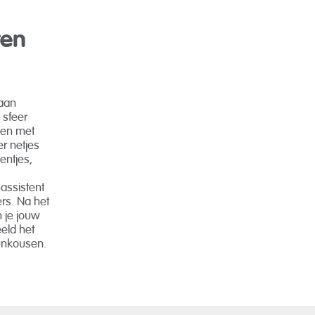
ren
 aan
 sfeer
men met
r netjes
entjes,
assistent
rs. Na het
n je jouw
eld het
unkousen.