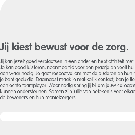
Jij kiest bewust voor de zorg.
Jij kan jezelf goed verplaatsen in een ander en hebt affiniteit me
Je kan goed luisteren, neemt de tijd voor een praatje en voelt hu
aan waar nodig. Je gaat respectvol om met de ouderen en hun r
je bent geduldig. Daarnaast maak je makkelijk contact, ben je fle
een echte teamplayer. Waar nodig spring jij bij om jouw collega’s
kunnen ondersteunen. Samen zijn jullie van betekenis voor elkaa
de bewoners en hun mantelzorgers.
Je bent een echte teamplayer