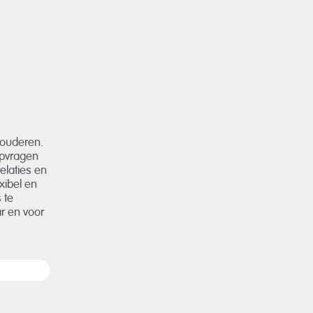
t ouderen.
lpvragen
elaties en
xibel en
 te
r en voor