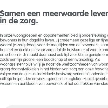
Samen een meerwaarde leve
in de zorg.
In onze woongroepen en appartementen bied jij ondersteuning
bewoners in hun dagelijks leven. Jij creëert een gezellige en fijne
waarbij je zorg draagt voor de maaltijden van de bewoners, sa
hen eet en drinkt en ervoor zorgt dat de huiskamer of woonkame
en schoon is. Jij maakt daarnaast ook tijd voor kleine genietmom
zoals een fijn praatje, een boodschap of een wandeling. Als
woonassistent plus wil jij je naast de werkzaamheden van woon
graag doorontwikkelen in het bieden van zorg aan onze bewone
volgen van de cursus ‘Individuele basiszorg verlenen’ ondersteu
collega helpenden en verzorgenden in zorgtaken zoals bijvoorbe
wassen en aankleden van bewoners of het aantrekken van ste