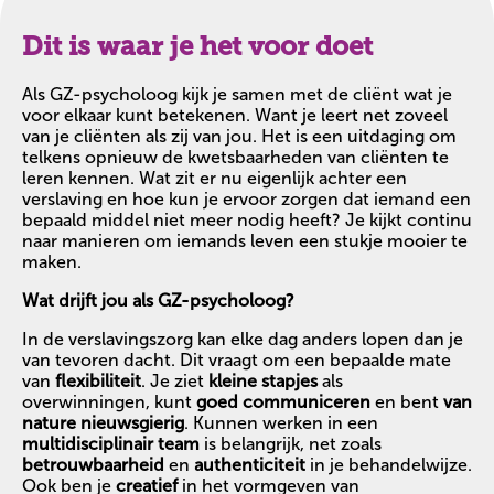
Dit is waar je het voor doet
Als GZ-psycholoog kijk je samen met de cliënt wat je
voor elkaar kunt betekenen. Want je leert net zoveel
van je cliënten als zij van jou. Het is een uitdaging om
telkens opnieuw de kwetsbaarheden van cliënten te
leren kennen. Wat zit er nu eigenlijk achter een
verslaving en hoe kun je ervoor zorgen dat iemand een
bepaald middel niet meer nodig heeft? Je kijkt continu
naar manieren om iemands leven een stukje mooier te
maken.
Wat drijft jou als GZ-psycholoog?
In de verslavingszorg kan elke dag anders lopen dan je
van tevoren dacht. Dit vraagt om een bepaalde mate
van
flexibiliteit
. Je ziet
kleine stapjes
als
overwinningen, kunt
goed
communiceren
en bent
van
nature nieuwsgierig
. Kunnen werken in een
multidisciplinair
team
is belangrijk, net zoals
betrouwbaarheid
en
authenticiteit
in je behandelwijze.
Ook ben je
creatief
in het vormgeven van