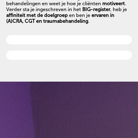
behandelingen en weet je hoe je cliënten
motiveert
.
Verder sta je ingeschreven in het
BIG-register
, heb je
affiniteit met de doelgroep
en ben je
ervaren in
(A)CRA, CGT en traumabehandeling
.
Flexibel
100%
Communicatief sterk
100%