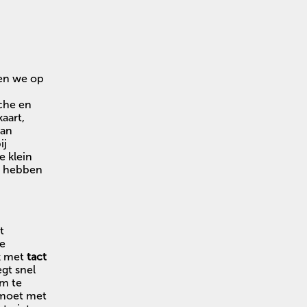
oen we op
sche en
aart,
lan
ij
e klein
n hebben
t
re
k met
tact
egt snel
om te
moet met