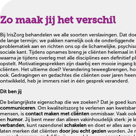
Zo maak jij het verschil
Bij IrisZorg behandelen we alle soorten verslavingen. Dat d
de lange termijn; we pakken namelijk ook de onderliggende
problematiek aan en richten ons op de lichamelijke, psychi
sociale kant. Tijdens opnames breng je cliënten helemaal in k
waarna je tijdens overleg met alle disciplines een definitief p
opstelt. Motivatiegesprekken zijn daarbij een mooie ingang b
cliënten. Het ultieme doel? Verandering teweegbrengen, ho
ook. Gedragingen en gedachtes die cliënten over jaren hee
ontwikkeld, heb je immers niet in één gesprek veranderd.
Dit ben jij
De belangrijkste eigenschap die we zoeken? Dat je goed kun
communiceren
. Om kwaliteitszorg te verlenen aan kwetsba
mensen, is
contact maken met cliënten
onmisbaar. Vaak oo
en
humor
. Jij bent meer dan alleen vakinhoudelijk sterk: je l
verbanden
, kunt razendsnel
schakelen
en doet er alles aan 
laten merken dat cliënten
door jou echt gezien
worden. Je 