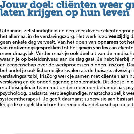
Jouw doel: cliënten weer g
laten krijgen op hun leven
Uitdaging, zelfstandigheid en een zeer diverse cliëntengroep
het allemaal in de verslavingszorg. Het werk is zo
veelzijdig
da
geen enkele dag verveelt.
Van het doen van
opnames
tot he
van
motiveringsgesprekken
tot het
geven van les
aan cliënte
meer draagvlak. Verder maak je ook deel uit van de medische
waarin je op beleidsniveau aan de slag gaat. Je hebt hierbij 
en zeggenschap over de werkprocessen binnen IrisZorg.
Daa
behandel je ook lichamelijke kwalen als de huisarts afwezig is
verslavingsarts bij IrisZorg werk je samen met cliënten aan 
verslaving en de onderliggende problematiek. Dit doe je in 
multidisciplinair team met onder meer een behandelaar, psy
psycholoog, basisarts, verpleegkundige, maatschappelijk we
systeemtherapeut.
Je geeft daarnaast supervisie aan basisar
krijgt de mogelijkheid om het regiebehandelaarschap op je 