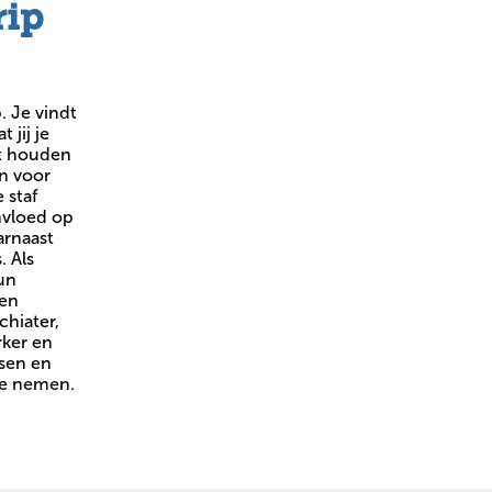
rip
. Je vindt
t jij je
t houden
n voor
 staf
invloed op
rnaast
. Als
hun
een
chiater,
rker en
tsen en
te nemen.