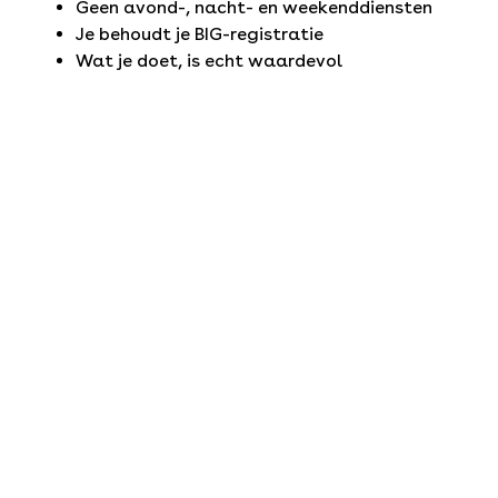
Geen avond-, nacht- en weekenddiensten
Je behoudt je BIG-registratie
Wat je doet, is echt waardevol
Start jouw toekomst in de zorg bij ons?
Over ons
Rijnmond Dokters ondersteunt ruim 350 huisartsen in
de regio Rijnmond. We zijn een organisatie van, voor
en door huisartsen. Samen dragen we bij aan de
beste huisartsenzorg. Dit doen we vanuit onze
inhoudelijke en praktische expertise op het gebied
van chronische zorg, ouderenzorg, GGZ,
wijksamenwerking, praktijkondersteuning en
digitale zorg.