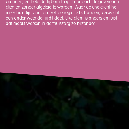
vrienden, en hebt de tijd om 1-op-1 aandacht te geven aan
cliënten zonder afgeleid te worden. Waar de ene cliënt het
misschien fijn vindt om zelf de regie te behouden, verwacht
een ander weer dat jij dit doet. Elke cliënt is anders en juist
dat maakt werken in de thuiszorg zo bijzonder.