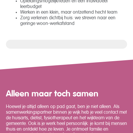
Opleidingsmogelijkheden en een individueel
leerbudget
Werken in een klein, maar ontzettend hecht team
Zorg verlenen dichtbij huis: we streven naar een
geringe woon-werkafstand
Veel extra voordelen
Alleen maar toch samen
Hoewel je altijd alleen op pad gaat, ben je niet alleen. Als
samenwerkingspartner binnen je wijk heb je veel contact met
de huisarts, diëtist, fysiotherapeut en het wijkteam van de
gemeente. Ook is je werk heel persoonlijk: je komt bij mensen
thuis en ontdekt hoe ze leven. Je ontmoet familie en